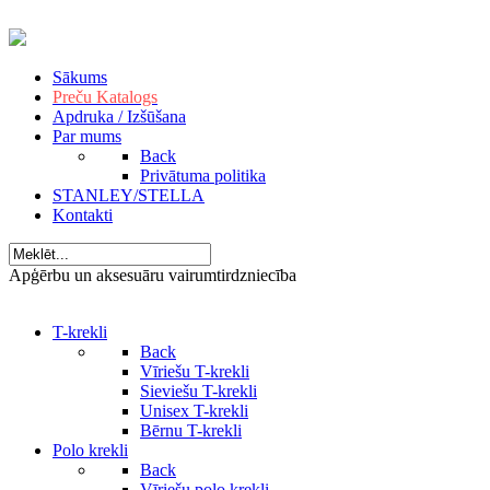
Sākums
Preču Katalogs
Apdruka / Izšūšana
Par mums
Back
Privātuma politika
STANLEY/STELLA
Kontakti
Apģērbu un aksesuāru vairumtirdzniecība
T-krekli
Back
Vīriešu T-krekli
Sieviešu T-krekli
Unisex T-krekli
Bērnu T-krekli
Polo krekli
Back
Vīriešu polo krekli