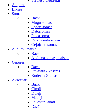
Sieviešu pletkrekli
Adījumi
Bikses
Somas
Back
Mugursomas
Sporta somas
Datorsomas
Pleca somas
Dokumentu somas
Ceļojuma somas
Audumu maisiņi
Back
Auduma somas, maisiņi
Cepures
Back
Pavasara / Vasaras
Rudens / Ziemas
Aksesuāri
Back
Cimdi
Dvieļi
Maciņi
Šalles un lakati
Dažādi