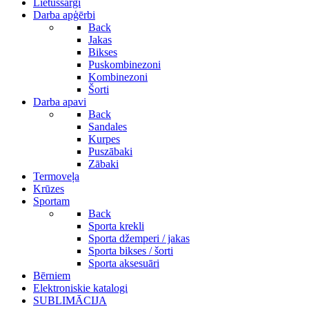
Lietussargi
Darba apģērbi
Back
Jakas
Bikses
Puskombinezoni
Kombinezoni
Šorti
Darba apavi
Back
Sandales
Kurpes
Puszābaki
Zābaki
Termoveļa
Krūzes
Sportam
Back
Sporta krekli
Sporta džemperi / jakas
Sporta bikses / šorti
Sporta aksesuāri
Bērniem
Elektroniskie katalogi
SUBLIMĀCIJA