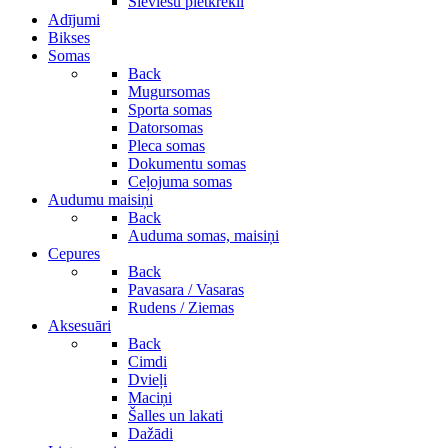
Sieviešu pletkrekli
Adījumi
Bikses
Somas
Back
Mugursomas
Sporta somas
Datorsomas
Pleca somas
Dokumentu somas
Ceļojuma somas
Audumu maisiņi
Back
Auduma somas, maisiņi
Cepures
Back
Pavasara / Vasaras
Rudens / Ziemas
Aksesuāri
Back
Cimdi
Dvieļi
Maciņi
Šalles un lakati
Dažādi