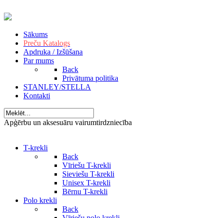
Sākums
Preču Katalogs
Apdruka / Izšūšana
Par mums
Back
Privātuma politika
STANLEY/STELLA
Kontakti
Apģērbu un aksesuāru vairumtirdzniecība
T-krekli
Back
Vīriešu T-krekli
Sieviešu T-krekli
Unisex T-krekli
Bērnu T-krekli
Polo krekli
Back
Vīriešu polo krekli