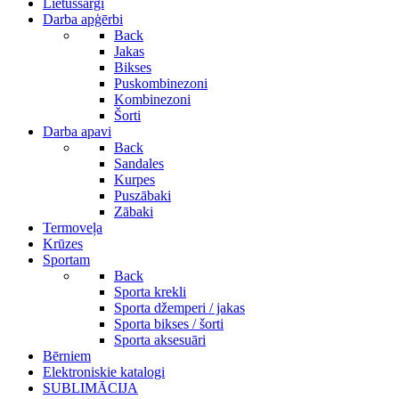
Lietussargi
Darba apģērbi
Back
Jakas
Bikses
Puskombinezoni
Kombinezoni
Šorti
Darba apavi
Back
Sandales
Kurpes
Puszābaki
Zābaki
Termoveļa
Krūzes
Sportam
Back
Sporta krekli
Sporta džemperi / jakas
Sporta bikses / šorti
Sporta aksesuāri
Bērniem
Elektroniskie katalogi
SUBLIMĀCIJA