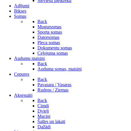
Sieviešu pletkrekli
Adījumi
Bikses
Somas
Back
Mugursomas
Sporta somas
Datorsomas
Pleca somas
Dokumentu somas
Ceļojuma somas
Audumu maisiņi
Back
Auduma somas, maisiņi
Cepures
Back
Pavasara / Vasaras
Rudens / Ziemas
Aksesuāri
Back
Cimdi
Dvieļi
Maciņi
Šalles un lakati
Dažādi