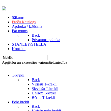
Sākums
Preču Katalogs
Apdruka / Izšūšana
Par mums
Back
Privātuma politika
STANLEY/STELLA
Kontakti
Apģērbu un aksesuāru vairumtirdzniecība
T-krekli
Back
Vīriešu T-krekli
Sieviešu T-krekli
Unisex T-krekli
Bērnu T-krekli
Polo krekli
Back
Vīriešu polo krekli