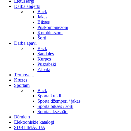
Lietussargi
Darba apģērbi
Back
Jakas
Bikses
Puskombinezoni
Kombinezoni
Šorti
Darba apavi
Back
Sandales
Kurpes
Puszābaki
Zābaki
Termoveļa
Krūzes
Sportam
Back
Sporta krekli
Sporta džemperi / jakas
Sporta bikses / šorti
Sporta aksesuāri
Bērniem
Elektroniskie katalogi
SUBLIMĀCIJA