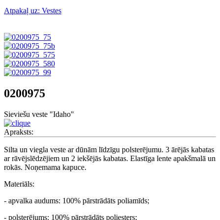
Atpakaļ uz: Vestes
0200975
Sieviešu veste "Idaho"
Apraksts:
Silta un viegla veste ar dūnām līdzīgu polsterējumu. 3 ārējās kabatas
ar rāvējslēdzējiem un 2 iekšējās kabatas. Elastīga lente apakšmalā un
rokās. Noņemama kapuce.
Materiāls:
- apvalka audums: 100% pārstrādāts poliamīds;
- polsterējums: 100% pārstrādāts poliesters;