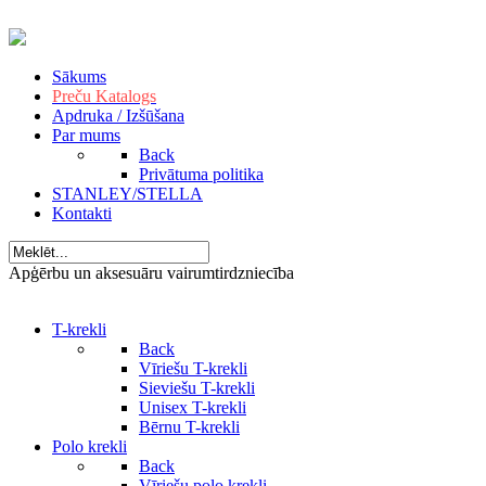
Sākums
Preču Katalogs
Apdruka / Izšūšana
Par mums
Back
Privātuma politika
STANLEY/STELLA
Kontakti
Apģērbu un aksesuāru vairumtirdzniecība
T-krekli
Back
Vīriešu T-krekli
Sieviešu T-krekli
Unisex T-krekli
Bērnu T-krekli
Polo krekli
Back
Vīriešu polo krekli