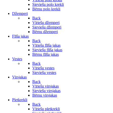
Sieviešu polo krekli
Bērnu polo krekli
Džemperi
Back
Vīriešu džemperi
Sieviešu džemperi
Bērnu džemperi
Flīša jakas
Back
Vīriešu flīša jakas
Sieviešu flīša jakas
Bērnu flīša jakas
Vestes
Back
Vīriešu vestes
Sieviešu vestes
Virsjakas
Back
Vīriešu virsjakas
Sieviešu virsjakas
Bērnu virsjakas
Pletkrekli
Back
Vīriešu pletkrekli