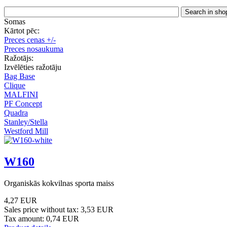
Somas
Kārtot pēc:
Preces cenas +/-
Preces nosaukuma
Ražotājs:
Izvēlēties ražotāju
Bag Base
Clique
MALFINI
PF Concept
Quadra
Stanley/Stella
Westford Mill
W160
Organiskās kokvilnas sporta maiss
4,27 EUR
Sales price without tax:
3,53 EUR
Tax amount:
0,74 EUR