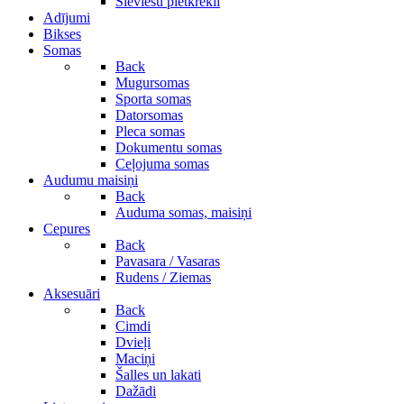
Sieviešu pletkrekli
Adījumi
Bikses
Somas
Back
Mugursomas
Sporta somas
Datorsomas
Pleca somas
Dokumentu somas
Ceļojuma somas
Audumu maisiņi
Back
Auduma somas, maisiņi
Cepures
Back
Pavasara / Vasaras
Rudens / Ziemas
Aksesuāri
Back
Cimdi
Dvieļi
Maciņi
Šalles un lakati
Dažādi