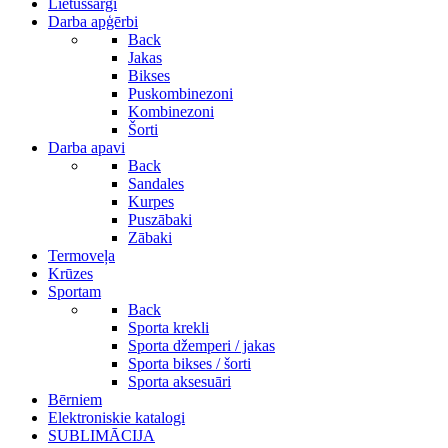
Lietussargi
Darba apģērbi
Back
Jakas
Bikses
Puskombinezoni
Kombinezoni
Šorti
Darba apavi
Back
Sandales
Kurpes
Puszābaki
Zābaki
Termoveļa
Krūzes
Sportam
Back
Sporta krekli
Sporta džemperi / jakas
Sporta bikses / šorti
Sporta aksesuāri
Bērniem
Elektroniskie katalogi
SUBLIMĀCIJA