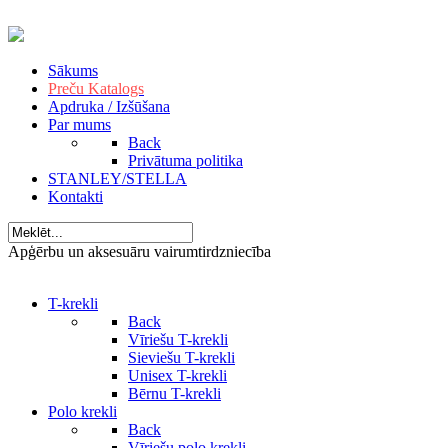
Sākums
Preču Katalogs
Apdruka / Izšūšana
Par mums
Back
Privātuma politika
STANLEY/STELLA
Kontakti
Apģērbu un aksesuāru vairumtirdzniecība
T-krekli
Back
Vīriešu T-krekli
Sieviešu T-krekli
Unisex T-krekli
Bērnu T-krekli
Polo krekli
Back
Vīriešu polo krekli