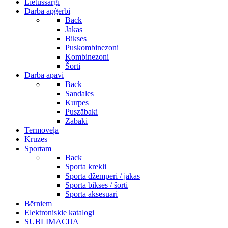
Lietussargi
Darba apģērbi
Back
Jakas
Bikses
Puskombinezoni
Kombinezoni
Šorti
Darba apavi
Back
Sandales
Kurpes
Puszābaki
Zābaki
Termoveļa
Krūzes
Sportam
Back
Sporta krekli
Sporta džemperi / jakas
Sporta bikses / šorti
Sporta aksesuāri
Bērniem
Elektroniskie katalogi
SUBLIMĀCIJA