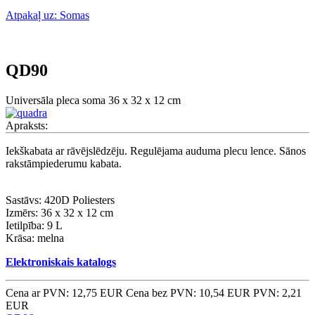
Atpakaļ uz: Somas
QD90
Universāla pleca soma 36 x 32 x 12 cm
Apraksts:
Iekškabata ar rāvējslēdzēju. Regulējama auduma plecu lence. Sānos
rakstāmpiederumu kabata.
Sastāvs: 420D Poliesters
Izmērs: 36 x 32 x 12 cm
Ietilpība: 9 L
Krāsa: melna
Elektroniskais katalogs
Cena ar PVN: 12,75 EUR
Cena bez PVN: 10,54 EUR
PVN: 2,21
EUR