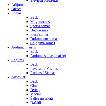
Sieviešu pletkrekli
Adījumi
Bikses
Somas
Back
Mugursomas
Sporta somas
Datorsomas
Pleca somas
Dokumentu somas
Ceļojuma somas
Audumu maisiņi
Back
Auduma somas, maisiņi
Cepures
Back
Pavasara / Vasaras
Rudens / Ziemas
Aksesuāri
Back
Cimdi
Dvieļi
Maciņi
Šalles un lakati
Dažādi