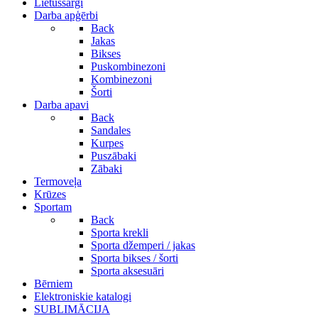
Lietussargi
Darba apģērbi
Back
Jakas
Bikses
Puskombinezoni
Kombinezoni
Šorti
Darba apavi
Back
Sandales
Kurpes
Puszābaki
Zābaki
Termoveļa
Krūzes
Sportam
Back
Sporta krekli
Sporta džemperi / jakas
Sporta bikses / šorti
Sporta aksesuāri
Bērniem
Elektroniskie katalogi
SUBLIMĀCIJA