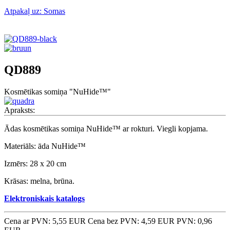
Atpakaļ uz: Somas
QD889
Kosmētikas somiņa "NuHide™"
Apraksts:
Ādas kosmētikas somiņa NuHide™ ar rokturi. Viegli kopjama.
Materiāls: āda NuHide™
Izmērs: 28 x 20 cm
Krāsas: melna, brūna.
Elektroniskais katalogs
Cena ar PVN: 5,55 EUR
Cena bez PVN: 4,59 EUR
PVN: 0,96