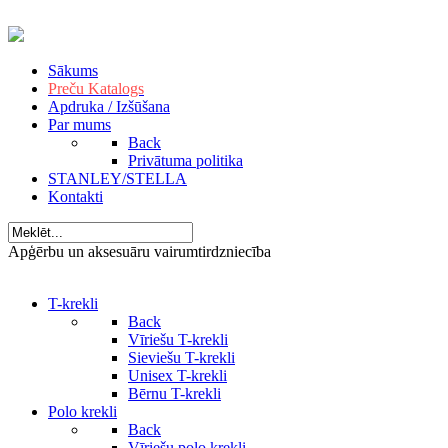
Sākums
Preču Katalogs
Apdruka / Izšūšana
Par mums
Back
Privātuma politika
STANLEY/STELLA
Kontakti
Apģērbu un aksesuāru vairumtirdzniecība
T-krekli
Back
Vīriešu T-krekli
Sieviešu T-krekli
Unisex T-krekli
Bērnu T-krekli
Polo krekli
Back
Vīriešu polo krekli