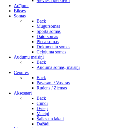
Sieviešu pletkrekli
Adījumi
Bikses
Somas
Back
Mugursomas
Sporta somas
Datorsomas
Pleca somas
Dokumentu somas
Ceļojuma somas
Audumu maisiņi
Back
Auduma somas, maisiņi
Cepures
Back
Pavasara / Vasaras
Rudens / Ziemas
Aksesuāri
Back
Cimdi
Dvieļi
Maciņi
Šalles un lakati
Dažādi