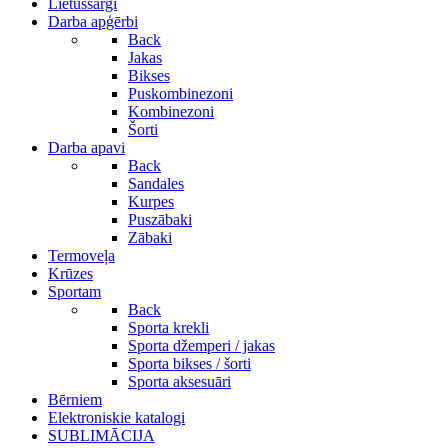
Lietussargi
Darba apģērbi
Back
Jakas
Bikses
Puskombinezoni
Kombinezoni
Šorti
Darba apavi
Back
Sandales
Kurpes
Puszābaki
Zābaki
Termoveļa
Krūzes
Sportam
Back
Sporta krekli
Sporta džemperi / jakas
Sporta bikses / šorti
Sporta aksesuāri
Bērniem
Elektroniskie katalogi
SUBLIMĀCIJA