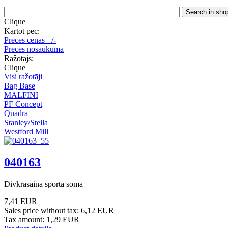
Clique
Kārtot pēc:
Preces cenas +/-
Preces nosaukuma
Ražotājs:
Clique
Visi ražotāji
Bag Base
MALFINI
PF Concept
Quadra
Stanley/Stella
Westford Mill
040163
Divkrāsaina sporta soma
7,41 EUR
Sales price without tax:
6,12 EUR
Tax amount:
1,29 EUR