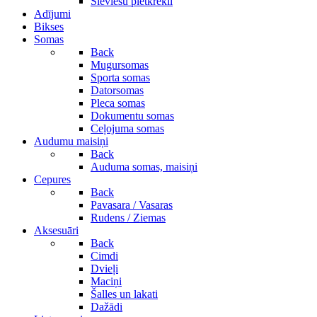
Sieviešu pletkrekli
Adījumi
Bikses
Somas
Back
Mugursomas
Sporta somas
Datorsomas
Pleca somas
Dokumentu somas
Ceļojuma somas
Audumu maisiņi
Back
Auduma somas, maisiņi
Cepures
Back
Pavasara / Vasaras
Rudens / Ziemas
Aksesuāri
Back
Cimdi
Dvieļi
Maciņi
Šalles un lakati
Dažādi