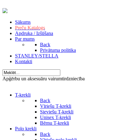
Sākums
Preču Katalogs
Apdruka / Izšūšana
Par mums
Back
Privātuma politika
STANLEY/STELLA
Kontakti
Apģērbu un aksesuāru vairumtirdzniecība
T-krekli
Back
Vīriešu T-krekli
Sieviešu T-krekli
Unisex T-krekli
Bērnu T-krekli
Polo krekli
Back
Vīriešu polo krekli