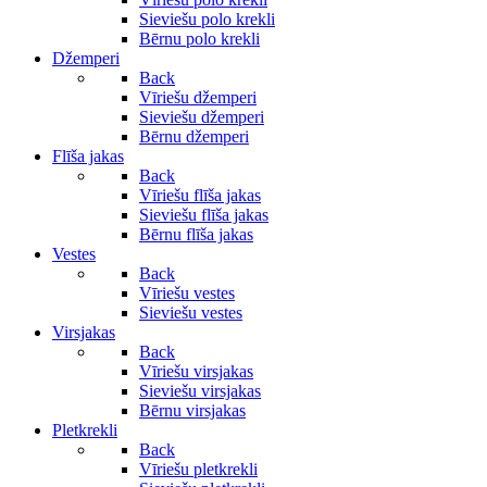
Sieviešu polo krekli
Bērnu polo krekli
Džemperi
Back
Vīriešu džemperi
Sieviešu džemperi
Bērnu džemperi
Flīša jakas
Back
Vīriešu flīša jakas
Sieviešu flīša jakas
Bērnu flīša jakas
Vestes
Back
Vīriešu vestes
Sieviešu vestes
Virsjakas
Back
Vīriešu virsjakas
Sieviešu virsjakas
Bērnu virsjakas
Pletkrekli
Back
Vīriešu pletkrekli