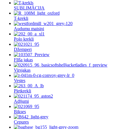
SUBLIMĀCIJA
T-krekli
Audumu maisiņi
Polo krekli
Džemperi
Flīša jakas
Virsjakas
Vestes
Pletkrekli
Adījumi
Bikses
Cepures