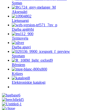
Somas
Aksesuāri
Lietussargi
Darba apģērbi
Termoveļa
Darba apavi
Sportam
Bērniem
Krūzes
Elektroniskie katalogi