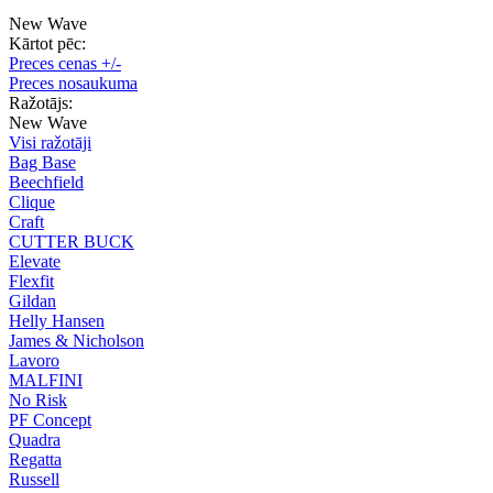
New Wave
Kārtot pēc:
Preces cenas +/-
Preces nosaukuma
Ražotājs:
New Wave
Visi ražotāji
Bag Base
Beechfield
Clique
Craft
CUTTER BUCK
Elevate
Flexfit
Gildan
Helly Hansen
James & Nicholson
Lavoro
MALFINI
No Risk
PF Concept
Quadra
Regatta
Russell