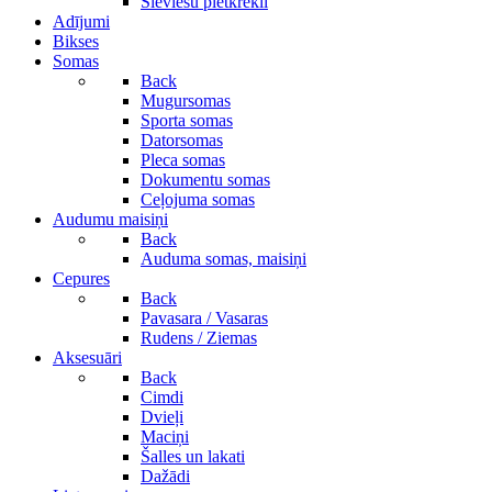
Sieviešu pletkrekli
Adījumi
Bikses
Somas
Back
Mugursomas
Sporta somas
Datorsomas
Pleca somas
Dokumentu somas
Ceļojuma somas
Audumu maisiņi
Back
Auduma somas, maisiņi
Cepures
Back
Pavasara / Vasaras
Rudens / Ziemas
Aksesuāri
Back
Cimdi
Dvieļi
Maciņi
Šalles un lakati
Dažādi