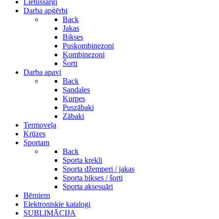
Lietussargi
Darba apģērbi
Back
Jakas
Bikses
Puskombinezoni
Kombinezoni
Šorti
Darba apavi
Back
Sandales
Kurpes
Puszābaki
Zābaki
Termoveļa
Krūzes
Sportam
Back
Sporta krekli
Sporta džemperi / jakas
Sporta bikses / šorti
Sporta aksesuāri
Bērniem
Elektroniskie katalogi
SUBLIMĀCIJA