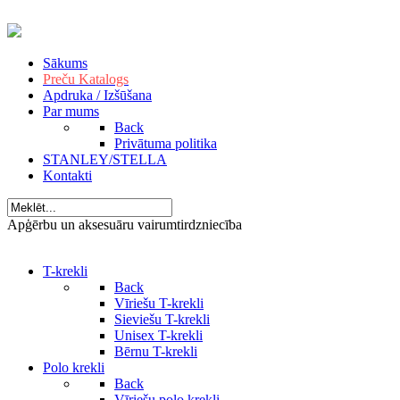
Sākums
Preču Katalogs
Apdruka / Izšūšana
Par mums
Back
Privātuma politika
STANLEY/STELLA
Kontakti
Apģērbu un aksesuāru vairumtirdzniecība
T-krekli
Back
Vīriešu T-krekli
Sieviešu T-krekli
Unisex T-krekli
Bērnu T-krekli
Polo krekli
Back
Vīriešu polo krekli