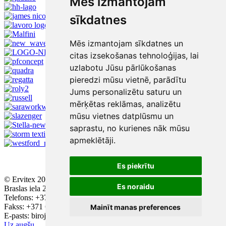
Mēs izmantojam
sīkdatnes
Mēs izmantojam sīkdatnes un
citas izsekošanas tehnoloģijas, lai
uzlabotu Jūsu pārlūkošanas
pieredzi mūsu vietnē, parādītu
Jums personalizētu saturu un
mērķētas reklāmas, analizētu
mūsu vietnes datplūsmu un
saprastu, no kurienes nāk mūsu
apmeklētāji.
Es piekrītu
© Ervitex 2016 - 2026
Es noraidu
Braslas iela 29, ieeja A, 2. stāvs, Rīga, LV - 1084
Telefons: +371 67543384; +371 67436896
Fakss: +371 67552223
Mainīt manas preferences
E-pasts: birojs@ervitex.lv
Uz augšu