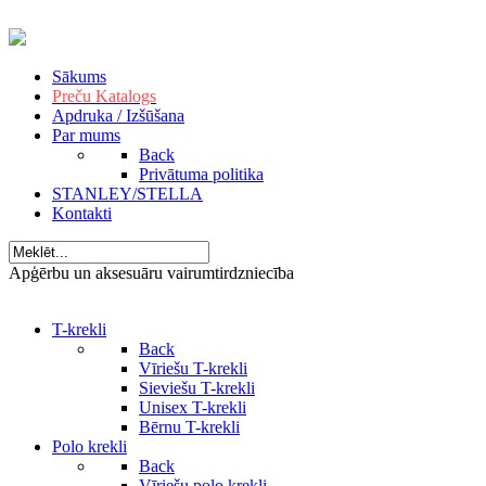
Sākums
Preču Katalogs
Apdruka / Izšūšana
Par mums
Back
Privātuma politika
STANLEY/STELLA
Kontakti
Apģērbu un aksesuāru vairumtirdzniecība
T-krekli
Back
Vīriešu T-krekli
Sieviešu T-krekli
Unisex T-krekli
Bērnu T-krekli
Polo krekli
Back
Vīriešu polo krekli