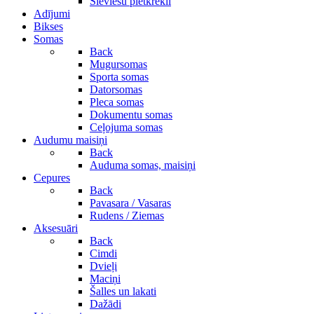
Sieviešu pletkrekli
Adījumi
Bikses
Somas
Back
Mugursomas
Sporta somas
Datorsomas
Pleca somas
Dokumentu somas
Ceļojuma somas
Audumu maisiņi
Back
Auduma somas, maisiņi
Cepures
Back
Pavasara / Vasaras
Rudens / Ziemas
Aksesuāri
Back
Cimdi
Dvieļi
Maciņi
Šalles un lakati
Dažādi