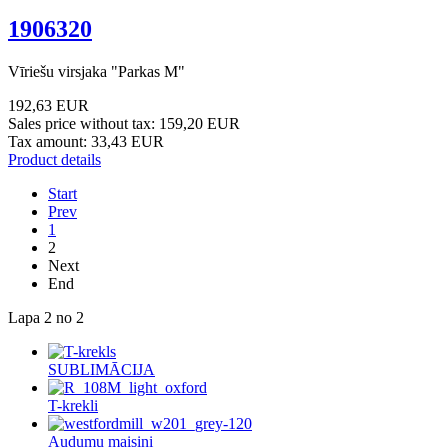
1906320
Vīriešu virsjaka "Parkas M"
192,63 EUR
Sales price without tax:
159,20 EUR
Tax amount:
33,43 EUR
Product details
Start
Prev
1
2
Next
End
Lapa 2 no 2
SUBLIMĀCIJA
T-krekli
Audumu maisiņi