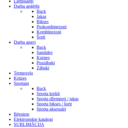
Lietussargi
Darba apģērbi
Back
Jakas
Bikses
Puskombinezoni
Kombinezoni
Šorti
Darba apavi
Back
Sandales
Kurpes
Puszābaki
Zābaki
Termoveļa
Krūzes
Sportam
Back
Sporta krekli
Sporta džemperi / jakas
Sporta bikses / šorti
Sporta aksesuāri
Bērniem
Elektroniskie katalogi
SUBLIMĀCIJA