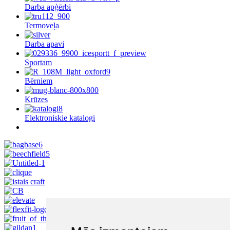
Darba apģērbi
Termoveļa
Darba apavi
Sportam
Bērniem
Krūzes
Elektroniskie katalogi