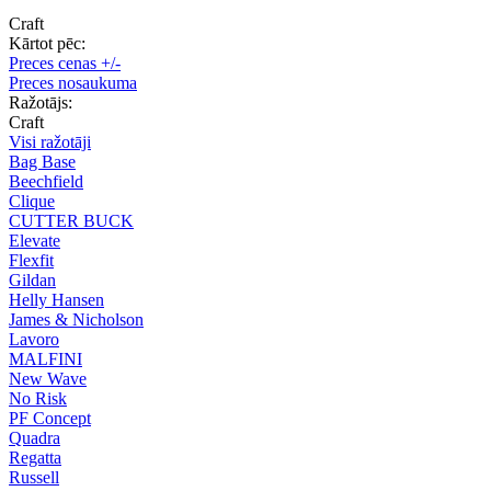
Craft
Kārtot pēc:
Preces cenas +/-
Preces nosaukuma
Ražotājs:
Craft
Visi ražotāji
Bag Base
Beechfield
Clique
CUTTER BUCK
Elevate
Flexfit
Gildan
Helly Hansen
James & Nicholson
Lavoro
MALFINI
New Wave
No Risk
PF Concept
Quadra
Regatta
Russell