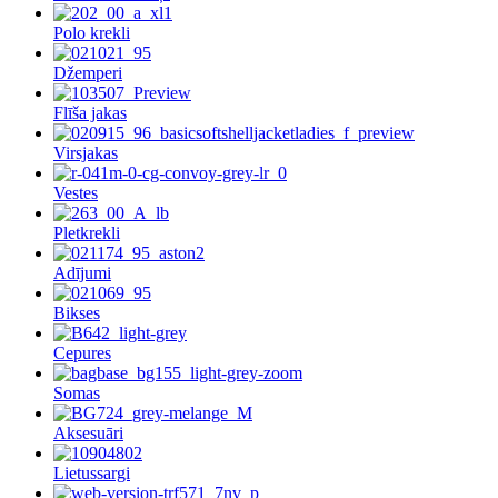
Polo krekli
Džemperi
Flīša jakas
Virsjakas
Vestes
Pletkrekli
Adījumi
Bikses
Cepures
Somas
Aksesuāri
Lietussargi