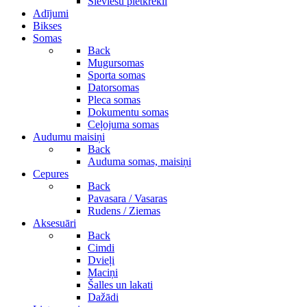
Sieviešu pletkrekli
Adījumi
Bikses
Somas
Back
Mugursomas
Sporta somas
Datorsomas
Pleca somas
Dokumentu somas
Ceļojuma somas
Audumu maisiņi
Back
Auduma somas, maisiņi
Cepures
Back
Pavasara / Vasaras
Rudens / Ziemas
Aksesuāri
Back
Cimdi
Dvieļi
Maciņi
Šalles un lakati
Dažādi