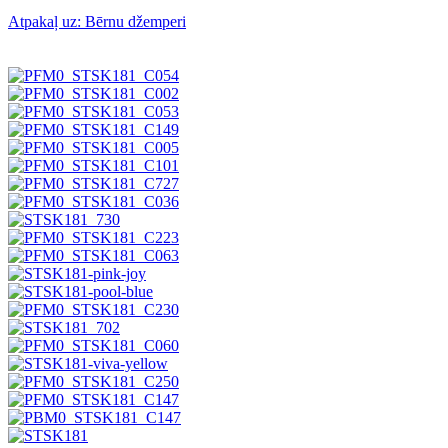
Atpakaļ uz: Bērnu džemperi