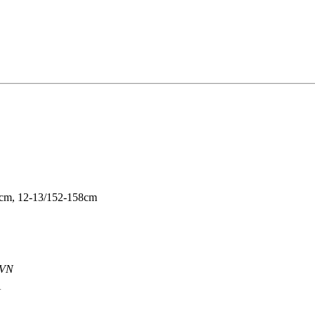
6cm, 12-13/152-158cm
PVN
N