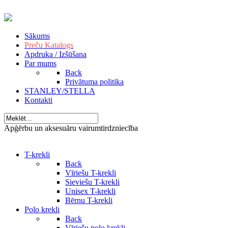
Sākums
Preču Katalogs
Apdruka / Izšūšana
Par mums
Back
Privātuma politika
STANLEY/STELLA
Kontakti
Apģērbu un aksesuāru vairumtirdzniecība
T-krekli
Back
Vīriešu T-krekli
Sieviešu T-krekli
Unisex T-krekli
Bērnu T-krekli
Polo krekli
Back
Vīriešu polo krekli