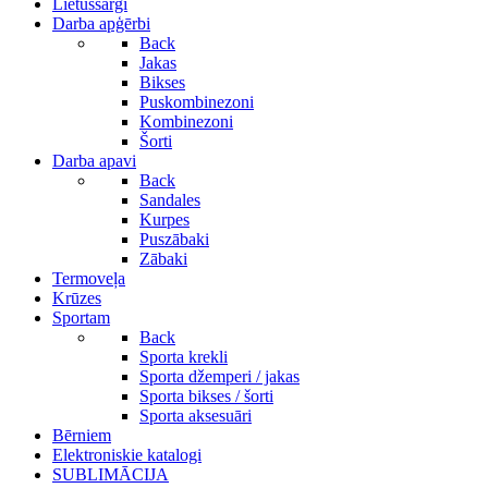
Lietussargi
Darba apģērbi
Back
Jakas
Bikses
Puskombinezoni
Kombinezoni
Šorti
Darba apavi
Back
Sandales
Kurpes
Puszābaki
Zābaki
Termoveļa
Krūzes
Sportam
Back
Sporta krekli
Sporta džemperi / jakas
Sporta bikses / šorti
Sporta aksesuāri
Bērniem
Elektroniskie katalogi
SUBLIMĀCIJA