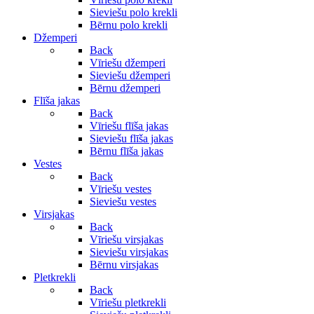
Sieviešu polo krekli
Bērnu polo krekli
Džemperi
Back
Vīriešu džemperi
Sieviešu džemperi
Bērnu džemperi
Flīša jakas
Back
Vīriešu flīša jakas
Sieviešu flīša jakas
Bērnu flīša jakas
Vestes
Back
Vīriešu vestes
Sieviešu vestes
Virsjakas
Back
Vīriešu virsjakas
Sieviešu virsjakas
Bērnu virsjakas
Pletkrekli
Back
Vīriešu pletkrekli