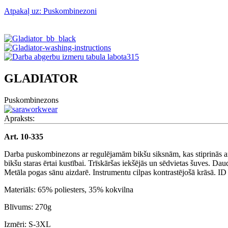
Atpakaļ uz: Puskombinezoni
GLADIATOR
Puskombinezons
Apraksts:
Art. 10-335
Darba puskombinezons ar regulējamām bikšu siksnām, kas stiprinās ar
bikšu staras ērtai kustībai. Trīskāršas iekšējās un sēdvietas šuves. Da
Metāla pogas sānu aizdarē. Instrumentu cilpas kontrastējošā krāsā. ID k
Materiāls: 65% poliesters, 35% kokvilna
Blīvums: 270g
Izmēri: S-3XL