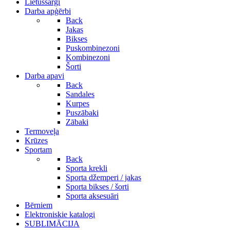
Lietussargi
Darba apģērbi
Back
Jakas
Bikses
Puskombinezoni
Kombinezoni
Šorti
Darba apavi
Back
Sandales
Kurpes
Puszābaki
Zābaki
Termoveļa
Krūzes
Sportam
Back
Sporta krekli
Sporta džemperi / jakas
Sporta bikses / šorti
Sporta aksesuāri
Bērniem
Elektroniskie katalogi
SUBLIMĀCIJA