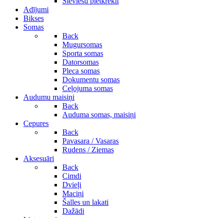
Sieviešu pletkrekli
Adījumi
Bikses
Somas
Back
Mugursomas
Sporta somas
Datorsomas
Pleca somas
Dokumentu somas
Ceļojuma somas
Audumu maisiņi
Back
Auduma somas, maisiņi
Cepures
Back
Pavasara / Vasaras
Rudens / Ziemas
Aksesuāri
Back
Cimdi
Dvieļi
Maciņi
Šalles un lakati
Dažādi