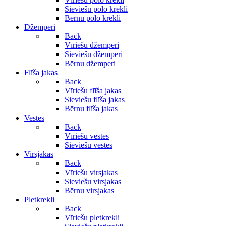
Sieviešu polo krekli
Bērnu polo krekli
Džemperi
Back
Vīriešu džemperi
Sieviešu džemperi
Bērnu džemperi
Flīša jakas
Back
Vīriešu flīša jakas
Sieviešu flīša jakas
Bērnu flīša jakas
Vestes
Back
Vīriešu vestes
Sieviešu vestes
Virsjakas
Back
Vīriešu virsjakas
Sieviešu virsjakas
Bērnu virsjakas
Pletkrekli
Back
Vīriešu pletkrekli