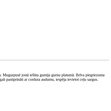
ļu. Mugurpusē jostā iešūta gumija gurnu platumā. Brīva piegriezuma
ali pastiprināti ar cordura audumu, iespēja ievietot ceļu sargus.