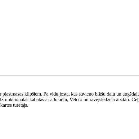
 plastmasas klipšiem. Pa vidu josta, kas savieno bikšu daļu un augšda
udzfunkcionālas kabatas ar atlokiem, Velcro un rāvējslēdzēja aizdari. Ceļg
artes turētājs.