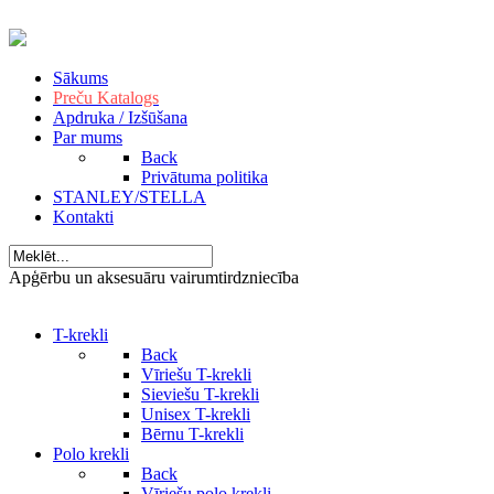
Sākums
Preču Katalogs
Apdruka / Izšūšana
Par mums
Back
Privātuma politika
STANLEY/STELLA
Kontakti
Apģērbu un aksesuāru vairumtirdzniecība
T-krekli
Back
Vīriešu T-krekli
Sieviešu T-krekli
Unisex T-krekli
Bērnu T-krekli
Polo krekli
Back
Vīriešu polo krekli