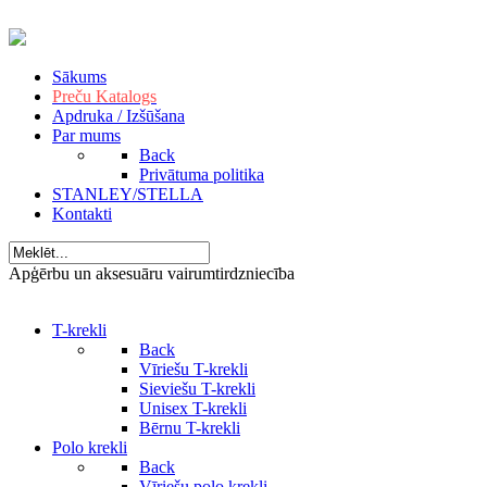
Sākums
Preču Katalogs
Apdruka / Izšūšana
Par mums
Back
Privātuma politika
STANLEY/STELLA
Kontakti
Apģērbu un aksesuāru vairumtirdzniecība
T-krekli
Back
Vīriešu T-krekli
Sieviešu T-krekli
Unisex T-krekli
Bērnu T-krekli
Polo krekli
Back
Vīriešu polo krekli