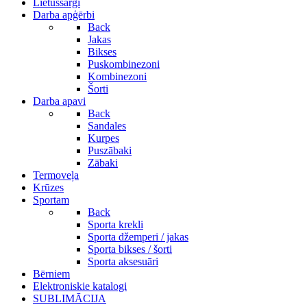
Lietussargi
Darba apģērbi
Back
Jakas
Bikses
Puskombinezoni
Kombinezoni
Šorti
Darba apavi
Back
Sandales
Kurpes
Puszābaki
Zābaki
Termoveļa
Krūzes
Sportam
Back
Sporta krekli
Sporta džemperi / jakas
Sporta bikses / šorti
Sporta aksesuāri
Bērniem
Elektroniskie katalogi
SUBLIMĀCIJA