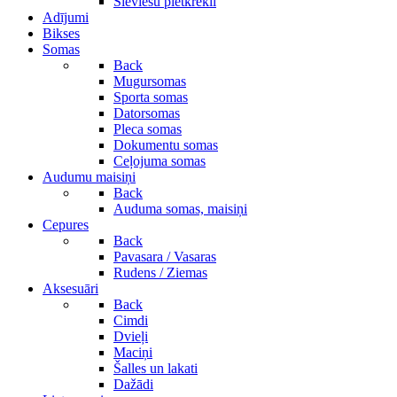
Sieviešu pletkrekli
Adījumi
Bikses
Somas
Back
Mugursomas
Sporta somas
Datorsomas
Pleca somas
Dokumentu somas
Ceļojuma somas
Audumu maisiņi
Back
Auduma somas, maisiņi
Cepures
Back
Pavasara / Vasaras
Rudens / Ziemas
Aksesuāri
Back
Cimdi
Dvieļi
Maciņi
Šalles un lakati
Dažādi