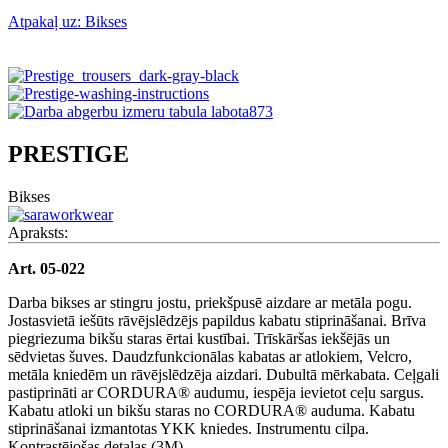
Atpakaļ uz: Bikses
PRESTIGE
Bikses
Apraksts:
Art. 05-022
Darba bikses ar stingru jostu, priekšpusē aizdare ar metāla pogu.
Jostasvietā iešūts rāvējslēdzējs papildus kabatu stiprināšanai. Brīva
piegriezuma bikšu staras ērtai kustībai. Trīskāršas iekšējās un
sēdvietas šuves. Daudzfunkcionālas kabatas ar atlokiem, Velcro,
metāla kniedēm un rāvējslēdzēja aizdari. Dubultā mērkabata. Ceļgali
pastiprināti ar CORDURA® audumu, iespēja ievietot ceļu sargus.
Kabatu atloki un bikšu staras no CORDURA® auduma. Kabatu
stiprināšanai izmantotas YKK kniedes. Instrumentu cilpa.
Kontrastējošas detaļas (3M).