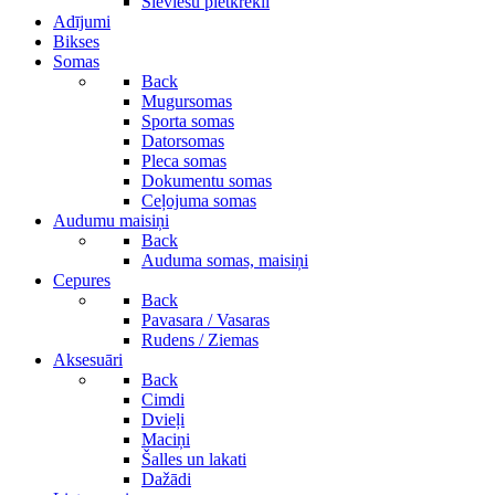
Sieviešu pletkrekli
Adījumi
Bikses
Somas
Back
Mugursomas
Sporta somas
Datorsomas
Pleca somas
Dokumentu somas
Ceļojuma somas
Audumu maisiņi
Back
Auduma somas, maisiņi
Cepures
Back
Pavasara / Vasaras
Rudens / Ziemas
Aksesuāri
Back
Cimdi
Dvieļi
Maciņi
Šalles un lakati
Dažādi