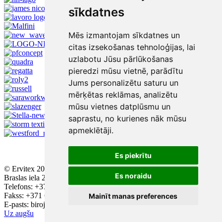
sīkdatnes
Mēs izmantojam sīkdatnes un
citas izsekošanas tehnoloģijas, lai
uzlabotu Jūsu pārlūkošanas
pieredzi mūsu vietnē, parādītu
Jums personalizētu saturu un
mērķētas reklāmas, analizētu
mūsu vietnes datplūsmu un
saprastu, no kurienes nāk mūsu
apmeklētāji.
Es piekrītu
© Ervitex 2016 - 2026
Es noraidu
Braslas iela 29, ieeja A, 2. stāvs, Rīga, LV - 1084
Telefons: +371 67543384; +371 67436896
Fakss: +371 67552223
Mainīt manas preferences
E-pasts: birojs@ervitex.lv
Uz augšu