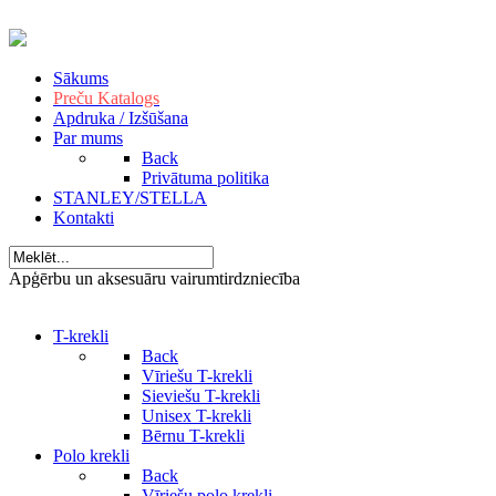
Sākums
Preču Katalogs
Apdruka / Izšūšana
Par mums
Back
Privātuma politika
STANLEY/STELLA
Kontakti
Apģērbu un aksesuāru vairumtirdzniecība
T-krekli
Back
Vīriešu T-krekli
Sieviešu T-krekli
Unisex T-krekli
Bērnu T-krekli
Polo krekli
Back
Vīriešu polo krekli