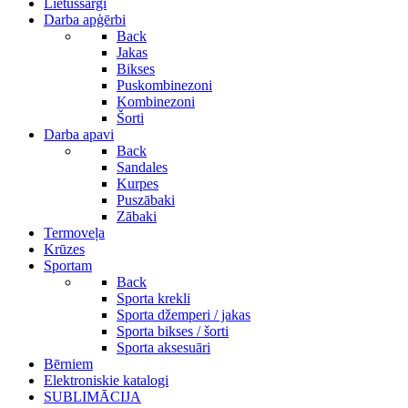
Lietussargi
Darba apģērbi
Back
Jakas
Bikses
Puskombinezoni
Kombinezoni
Šorti
Darba apavi
Back
Sandales
Kurpes
Puszābaki
Zābaki
Termoveļa
Krūzes
Sportam
Back
Sporta krekli
Sporta džemperi / jakas
Sporta bikses / šorti
Sporta aksesuāri
Bērniem
Elektroniskie katalogi
SUBLIMĀCIJA