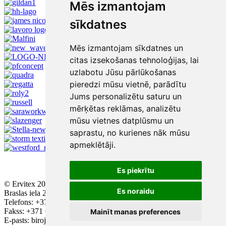
Mēs izmantojam
sīkdatnes
Mēs izmantojam sīkdatnes un
citas izsekošanas tehnoloģijas, lai
uzlabotu Jūsu pārlūkošanas
pieredzi mūsu vietnē, parādītu
Jums personalizētu saturu un
mērķētas reklāmas, analizētu
mūsu vietnes datplūsmu un
saprastu, no kurienes nāk mūsu
apmeklētāji.
Es piekrītu
© Ervitex 2016 - 2026
Es noraidu
Braslas iela 29, ieeja A, 2. stāvs, Rīga, LV - 1084
Telefons: +371 67543384; +371 67436896
Fakss: +371 67552223
Mainīt manas preferences
E-pasts: birojs@ervitex.lv