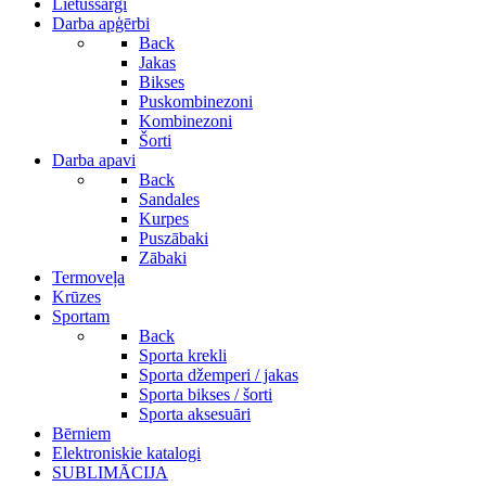
Lietussargi
Darba apģērbi
Back
Jakas
Bikses
Puskombinezoni
Kombinezoni
Šorti
Darba apavi
Back
Sandales
Kurpes
Puszābaki
Zābaki
Termoveļa
Krūzes
Sportam
Back
Sporta krekli
Sporta džemperi / jakas
Sporta bikses / šorti
Sporta aksesuāri
Bērniem
Elektroniskie katalogi
SUBLIMĀCIJA