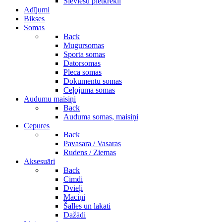
Sieviešu pletkrekli
Adījumi
Bikses
Somas
Back
Mugursomas
Sporta somas
Datorsomas
Pleca somas
Dokumentu somas
Ceļojuma somas
Audumu maisiņi
Back
Auduma somas, maisiņi
Cepures
Back
Pavasara / Vasaras
Rudens / Ziemas
Aksesuāri
Back
Cimdi
Dvieļi
Maciņi
Šalles un lakati
Dažādi