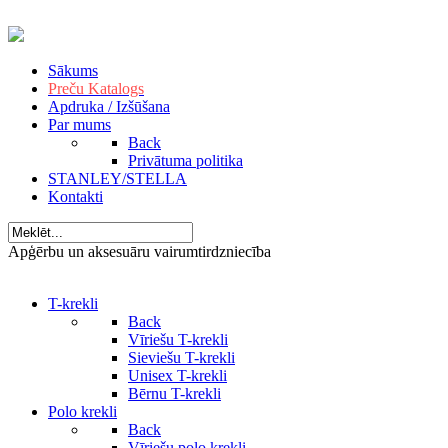
Sākums
Preču Katalogs
Apdruka / Izšūšana
Par mums
Back
Privātuma politika
STANLEY/STELLA
Kontakti
Apģērbu un aksesuāru vairumtirdzniecība
T-krekli
Back
Vīriešu T-krekli
Sieviešu T-krekli
Unisex T-krekli
Bērnu T-krekli
Polo krekli
Back
Vīriešu polo krekli