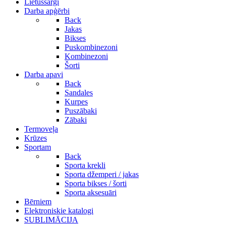
Lietussargi
Darba apģērbi
Back
Jakas
Bikses
Puskombinezoni
Kombinezoni
Šorti
Darba apavi
Back
Sandales
Kurpes
Puszābaki
Zābaki
Termoveļa
Krūzes
Sportam
Back
Sporta krekli
Sporta džemperi / jakas
Sporta bikses / šorti
Sporta aksesuāri
Bērniem
Elektroniskie katalogi
SUBLIMĀCIJA