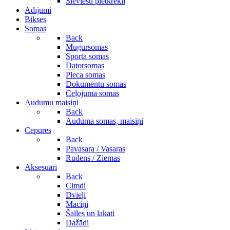
Sieviešu pletkrekli
Adījumi
Bikses
Somas
Back
Mugursomas
Sporta somas
Datorsomas
Pleca somas
Dokumentu somas
Ceļojuma somas
Audumu maisiņi
Back
Auduma somas, maisiņi
Cepures
Back
Pavasara / Vasaras
Rudens / Ziemas
Aksesuāri
Back
Cimdi
Dvieļi
Maciņi
Šalles un lakati
Dažādi