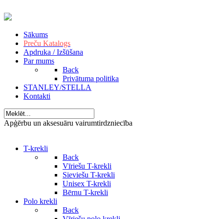
Sākums
Preču Katalogs
Apdruka / Izšūšana
Par mums
Back
Privātuma politika
STANLEY/STELLA
Kontakti
Apģērbu un aksesuāru vairumtirdzniecība
T-krekli
Back
Vīriešu T-krekli
Sieviešu T-krekli
Unisex T-krekli
Bērnu T-krekli
Polo krekli
Back
Vīriešu polo krekli