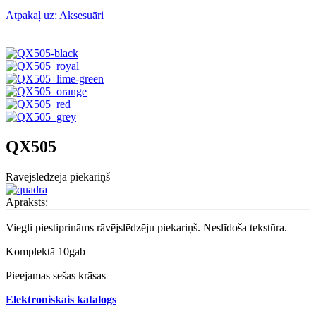
Atpakaļ uz: Aksesuāri
QX505
Rāvējslēdzēja piekariņš
Apraksts:
Viegli piestiprināms rāvējslēdzēju piekariņš. Neslīdoša tekstūra.
Komplektā 10gab
Pieejamas sešas krāsas
Elektroniskais katalogs