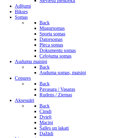
Sieviešu pletkrekli
Adījumi
Bikses
Somas
Back
Mugursomas
Sporta somas
Datorsomas
Pleca somas
Dokumentu somas
Ceļojuma somas
Audumu maisiņi
Back
Auduma somas, maisiņi
Cepures
Back
Pavasara / Vasaras
Rudens / Ziemas
Aksesuāri
Back
Cimdi
Dvieļi
Maciņi
Šalles un lakati
Dažādi