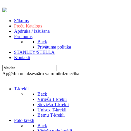
Sākums
Preču Katalogs
Apdruka / Izšūšana
Par mums
Back
Privātuma politika
STANLEY/STELLA
Kontakti
Apģērbu un aksesuāru vairumtirdzniecība
T-krekli
Back
Vīriešu T-krekli
Sieviešu T-krekli
Unisex T-krekli
Bērnu T-krekli
Polo krekli
Back
Vīriešu polo krekli