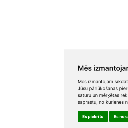
Mēs izmantoja
Mēs izmantojam sīkdatn
Jūsu pārlūkošanas pier
saturu un mērķētas rek
saprastu, no kurienes 
Es piekrītu
Es nor