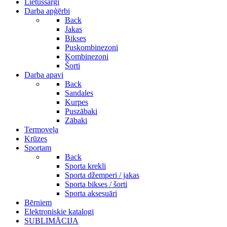
Lietussargi
Darba apģērbi
Back
Jakas
Bikses
Puskombinezoni
Kombinezoni
Šorti
Darba apavi
Back
Sandales
Kurpes
Puszābaki
Zābaki
Termoveļa
Krūzes
Sportam
Back
Sporta krekli
Sporta džemperi / jakas
Sporta bikses / šorti
Sporta aksesuāri
Bērniem
Elektroniskie katalogi
SUBLIMĀCIJA