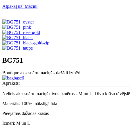
Atpakaļ uz: Maciņi
BG751
Boutique aksesuāru maciņš - dažādi izmēri
Apraksts:
Neliels aksesuāru maciņš divos izmēros - M un L. Divu krāsu rāvējslē
Materiāls: 100% mākslīgā āda
Pieejamas dažādas krāsas
Izmēri: M un L