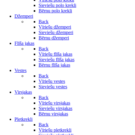
Sieviešu polo krekli
Bērnu polo krekli
Džemperi
Back
Vīriešu džemperi
Sieviešu džemperi
Bērnu džemperi
Flīša jakas
Back
Vīriešu flīša jakas
Sieviešu flīša jakas
Bērnu flīša jakas
Vestes
Back
Vīriešu vestes
Sieviešu vestes
Virsjakas
Back
Vīriešu virsjakas
Sieviešu virsjakas
Bērnu virsjakas
Pletkrekli
Back
Vīriešu pletkrekli