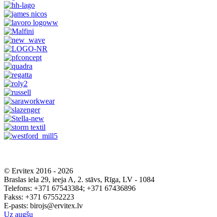
© Ervitex 2016 - 2026
Braslas iela 29, ieeja A, 2. stāvs, Rīga, LV - 1084
Telefons: +371 67543384; +371 67436896
Fakss: +371 67552223
E-pasts: birojs@ervitex.lv
Uz augšu