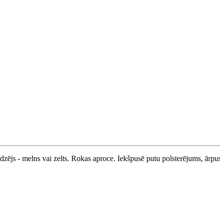
dzējs - melns vai zelts. Rokas aproce. Iekšpusē putu polsterējums, ārp