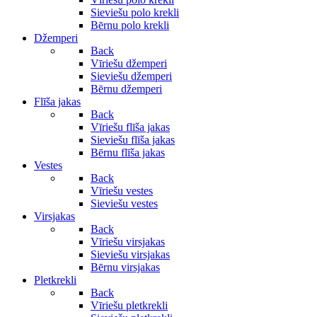
Sieviešu polo krekli
Bērnu polo krekli
Džemperi
Back
Vīriešu džemperi
Sieviešu džemperi
Bērnu džemperi
Flīša jakas
Back
Vīriešu flīša jakas
Sieviešu flīša jakas
Bērnu flīša jakas
Vestes
Back
Vīriešu vestes
Sieviešu vestes
Virsjakas
Back
Vīriešu virsjakas
Sieviešu virsjakas
Bērnu virsjakas
Pletkrekli
Back
Vīriešu pletkrekli