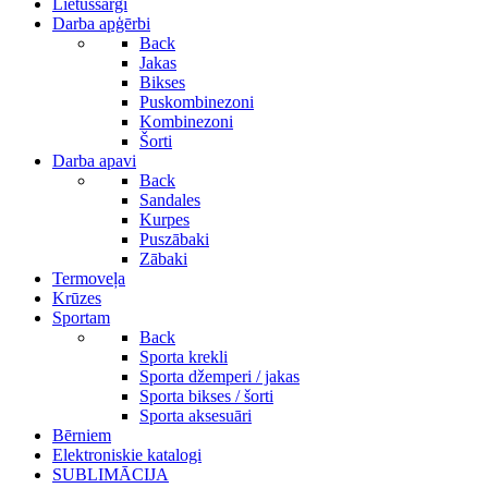
Lietussargi
Darba apģērbi
Back
Jakas
Bikses
Puskombinezoni
Kombinezoni
Šorti
Darba apavi
Back
Sandales
Kurpes
Puszābaki
Zābaki
Termoveļa
Krūzes
Sportam
Back
Sporta krekli
Sporta džemperi / jakas
Sporta bikses / šorti
Sporta aksesuāri
Bērniem
Elektroniskie katalogi
SUBLIMĀCIJA