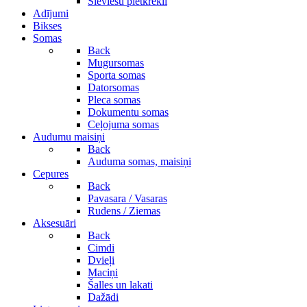
Sieviešu pletkrekli
Adījumi
Bikses
Somas
Back
Mugursomas
Sporta somas
Datorsomas
Pleca somas
Dokumentu somas
Ceļojuma somas
Audumu maisiņi
Back
Auduma somas, maisiņi
Cepures
Back
Pavasara / Vasaras
Rudens / Ziemas
Aksesuāri
Back
Cimdi
Dvieļi
Maciņi
Šalles un lakati
Dažādi