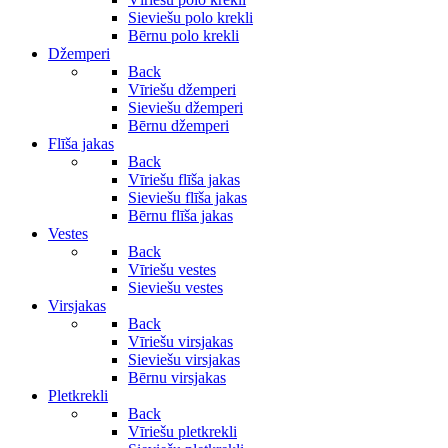
Sieviešu polo krekli
Bērnu polo krekli
Džemperi
Back
Vīriešu džemperi
Sieviešu džemperi
Bērnu džemperi
Flīša jakas
Back
Vīriešu flīša jakas
Sieviešu flīša jakas
Bērnu flīša jakas
Vestes
Back
Vīriešu vestes
Sieviešu vestes
Virsjakas
Back
Vīriešu virsjakas
Sieviešu virsjakas
Bērnu virsjakas
Pletkrekli
Back
Vīriešu pletkrekli