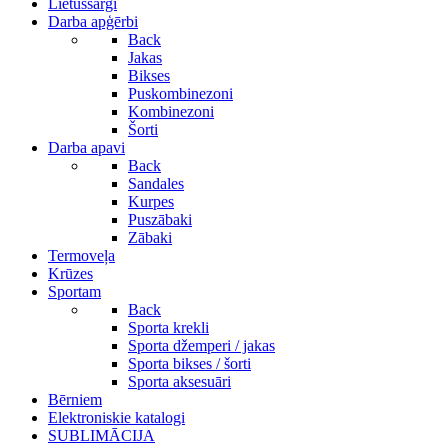
Lietussargi
Darba apģērbi
Back
Jakas
Bikses
Puskombinezoni
Kombinezoni
Šorti
Darba apavi
Back
Sandales
Kurpes
Puszābaki
Zābaki
Termoveļa
Krūzes
Sportam
Back
Sporta krekli
Sporta džemperi / jakas
Sporta bikses / šorti
Sporta aksesuāri
Bērniem
Elektroniskie katalogi
SUBLIMĀCIJA