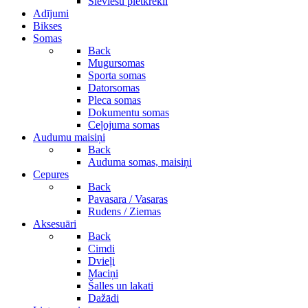
Sieviešu pletkrekli
Adījumi
Bikses
Somas
Back
Mugursomas
Sporta somas
Datorsomas
Pleca somas
Dokumentu somas
Ceļojuma somas
Audumu maisiņi
Back
Auduma somas, maisiņi
Cepures
Back
Pavasara / Vasaras
Rudens / Ziemas
Aksesuāri
Back
Cimdi
Dvieļi
Maciņi
Šalles un lakati
Dažādi