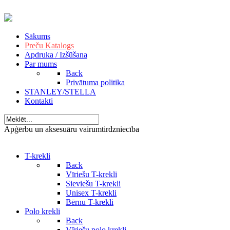
Sākums
Preču Katalogs
Apdruka / Izšūšana
Par mums
Back
Privātuma politika
STANLEY/STELLA
Kontakti
Apģērbu un aksesuāru vairumtirdzniecība
T-krekli
Back
Vīriešu T-krekli
Sieviešu T-krekli
Unisex T-krekli
Bērnu T-krekli
Polo krekli
Back
Vīriešu polo krekli