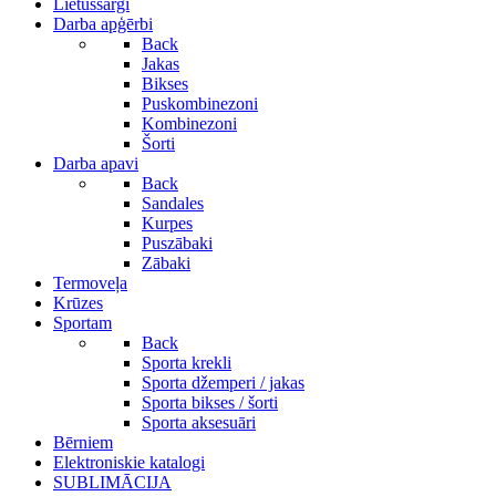
Lietussargi
Darba apģērbi
Back
Jakas
Bikses
Puskombinezoni
Kombinezoni
Šorti
Darba apavi
Back
Sandales
Kurpes
Puszābaki
Zābaki
Termoveļa
Krūzes
Sportam
Back
Sporta krekli
Sporta džemperi / jakas
Sporta bikses / šorti
Sporta aksesuāri
Bērniem
Elektroniskie katalogi
SUBLIMĀCIJA