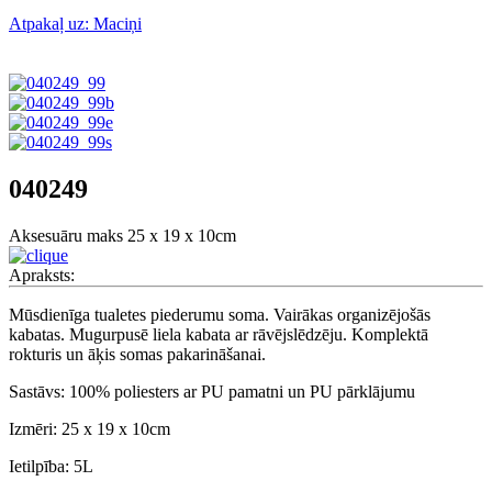
Atpakaļ uz: Maciņi
040249
Aksesuāru maks 25 x 19 x 10cm
Apraksts:
Mūsdienīga tualetes piederumu soma. Vairākas organizējošās
kabatas. Mugurpusē liela kabata ar rāvējslēdzēju. Komplektā
rokturis un āķis somas pakarināšanai.
Sastāvs: 100% poliesters ar PU pamatni un PU pārklājumu
Izmēri: 25 x 19 x 10cm
Ietilpība: 5L