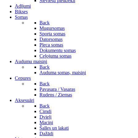
Sieviešu pletkrekli
Adījumi
Bikses
Somas
Back
Mugursomas
Sporta somas
Datorsomas
Pleca somas
Dokumentu somas
Ceļojuma somas
Audumu maisiņi
Back
Auduma somas, maisiņi
Cepures
Back
Pavasara / Vasaras
Rudens / Ziemas
Aksesuāri
Back
Cimdi
Dvieļi
Maciņi
Šalles un lakati
Dažādi