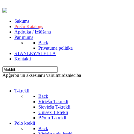
Sākums
Preču Katalogs
Apdruka / Izšūšana
Par mums
Back
Privātuma politika
STANLEY/STELLA
Kontakti
Apģērbu un aksesuāru vairumtirdzniecība
T-krekli
Back
Vīriešu T-krekli
Sieviešu T-krekli
Unisex T-krekli
Bērnu T-krekli
Polo krekli
Back
Vīriešu polo krekli