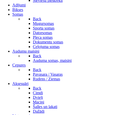
Sieviešu pletkrekli
Adījumi
Bikses
Somas
Back
Mugursomas
Sporta somas
Datorsomas
Pleca somas
Dokumentu somas
Ceļojuma somas
Audumu maisiņi
Back
Auduma somas, maisiņi
Cepures
Back
Pavasara / Vasaras
Rudens / Ziemas
Aksesuāri
Back
Cimdi
Dvieļi
Maciņi
Šalles un lakati
Dažādi