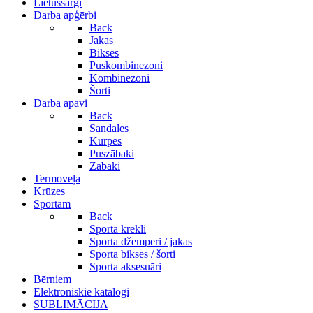
Lietussargi
Darba apģērbi
Back
Jakas
Bikses
Puskombinezoni
Kombinezoni
Šorti
Darba apavi
Back
Sandales
Kurpes
Puszābaki
Zābaki
Termoveļa
Krūzes
Sportam
Back
Sporta krekli
Sporta džemperi / jakas
Sporta bikses / šorti
Sporta aksesuāri
Bērniem
Elektroniskie katalogi
SUBLIMĀCIJA