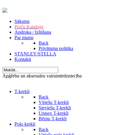
Sākums
Preču Katalogs
Apdruka / Izšūšana
Par mums
Back
Privātuma politika
STANLEY/STELLA
Kontakti
Apģērbu un aksesuāru vairumtirdzniecība
T-krekli
Back
Vīriešu T-krekli
Sieviešu T-krekli
Unisex T-krekli
Bērnu T-krekli
Polo krekli
Back
Vīriešu polo krekli